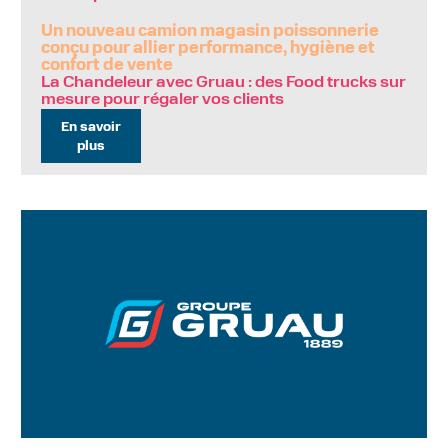
Un nouveau camion magasin poissonnerie
conçu pour allier performance, hygiène et
confort de vente
La Chandeleur avec Gruau : des Food trucks sur
mesure pour régaler vos clients
En savoir
plus