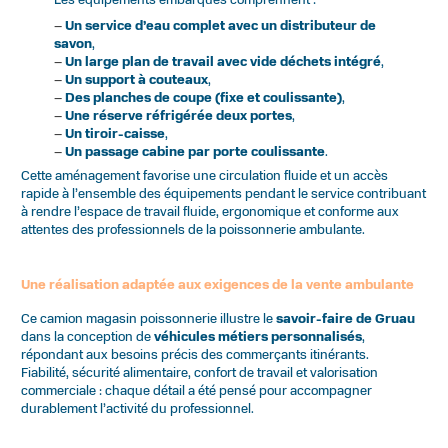
Les équipements embarqués comprennent :
–
Un service d’eau complet avec un distributeur de
savon
,
–
Un large plan de travail avec vide déchets intégré
,
–
Un support à couteaux
,
–
Des planches de coupe (fixe et coulissante)
,
–
Une réserve réfrigérée deux portes
,
–
Un tiroir-caisse
,
–
Un passage cabine par porte coulissante
.
Cette aménagement favorise une circulation fluide et un accès
rapide à l’ensemble des équipements pendant le service contribuant
à rendre l’espace de travail fluide, ergonomique et conforme aux
attentes des professionnels de la poissonnerie ambulante.
Une réalisation adaptée aux exigences de la vente ambulante
Ce camion magasin poissonnerie illustre le
savoir-faire de Gruau
dans la conception de
véhicules métiers personnalisés
,
répondant aux besoins précis des commerçants itinérants.
Fiabilité, sécurité alimentaire, confort de travail et valorisation
commerciale : chaque détail a été pensé pour accompagner
durablement l’activité du professionnel.