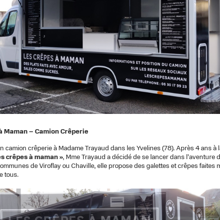
 à Maman – Camion Crêperie
un camion crêperie à Madame Trayaud dans les Yvelines (78). Après 4 ans à l
es crêpes à maman »
, Mme Trayaud a décidé de se lancer dans l’aventure d
ommunes de Viroflay ou Chaville, elle propose des galettes et crêpes faites
e tous.