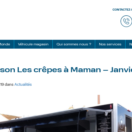
CONTACTEZ
 Monde
Véhicule magasin
Qui sommes nous ?
Nos services
N
ison Les crêpes à Maman – Janvi
019 dans
Actualités